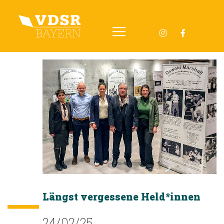
Skip
to
content
Längst vergessene Held*innen
24/02/25